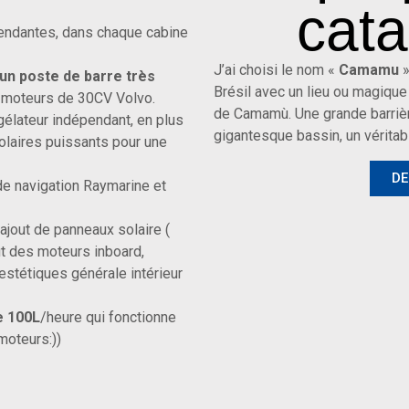
cata
pendantes, dans chaque cabine
J’ai choisi le nom «
Camamu
»
 un poste de barre très
Brésil avec un lieu ou magique
x moteurs de 30CV Volvo.
de Camamù. Une grande barrièr
gélateur indépendant, en plus
gigantesque bassin, un vérita
solaires puissants pour une
DE
de navigation Raymarine et
 ajout de panneaux solaire (
it des moteurs inboard,
estétiques générale intérieur
e 100L
/heure qui fonctionne
moteurs:))