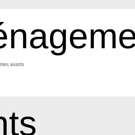
nageme
intes avants
ts