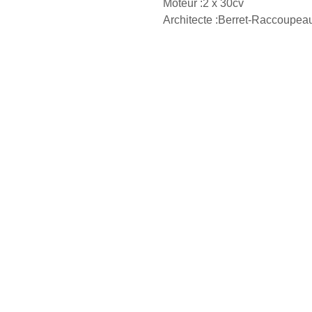
Moteur :
2 x 30
cv
Architecte :
Berret-Raccoupeau