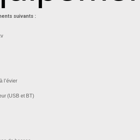
ments suivants :
cv
 l’évier
rieur (USB et BT)