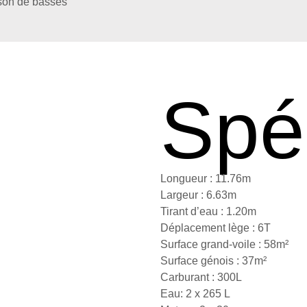
sson de basses
Spéc
Longueur :
11.76
m
Largeur :
6.63
m
Tirant d’eau :
1.20
m
Déplacement lège :
6
T
Surface grand-voile :
58
m²
Surface génois :
37
m²
Carburant :
300
L
Eau:
2 x 265
L