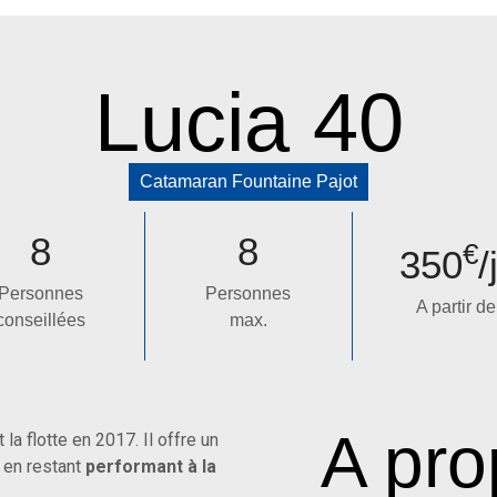
Lucia 40
Catamaran
Fountaine Pajot
8
8
€
350
/
Personnes
Personnes
A partir de
conseillées
max.
A pro
t la flotte en 2017. Il offre un
t en restant
performant à la