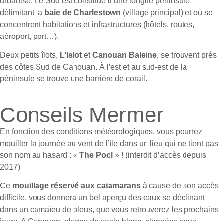
urbanisé. Le Sud est constitué d’une longue péninsule
délimitant la
baie de Charlestown
(village principal) et où se
concentrent habitations et infrastructures (hôtels, routes,
aéroport, port…).
Deux petits îlots,
L’Islot
et
Canouan Baleine
, se trouvent près
des côtes Sud de Canouan. À l’est et au sud-est de la
péninsule se trouve une barrière de corail.
Conseils Mermer
En fonction des conditions météorologiques, vous pourrez
mouiller la journée au vent de l’île dans un lieu qui ne tient pas
son nom au hasard : «
The Pool
» ! (interdit d’accès depuis
2017)
Ce
mouillage réservé aux catamarans
à cause de son accès
difficile, vous donnera un bel aperçu des eaux se déclinant
dans un camaïeu de bleus, que vous retrouverez les prochains